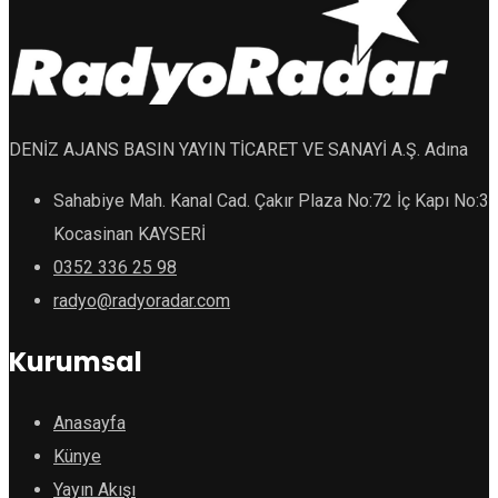
DENİZ AJANS BASIN YAYIN TİCARET VE SANAYİ A.Ş. Adına
Sahabiye Mah. Kanal Cad. Çakır Plaza No:72 İç Kapı No:3
Kocasinan KAYSERİ
0352 336 25 98
radyo@radyoradar.com
Kurumsal
Anasayfa
Künye
Yayın Akışı