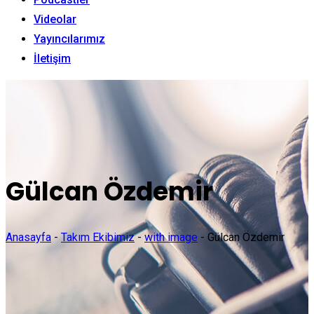
Videolar
Yayıncılarımız
İletişim
Gülcan Özdemir
Anasayfa
-
Takım Ekibimiz
-
with image
-
Gülcan Özdemir