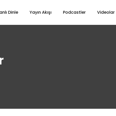
anlı Dinle
Yayın Akışı
Podcastler
Videolar
r