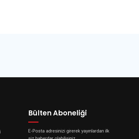
Bülten Aboneliği
E-Posta adresinizi girerek yayınlardan ilk
i
siz haberdar olabilisiniz.