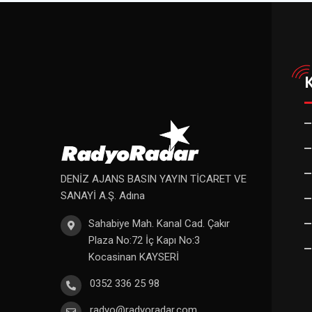
DENİZ AJANS BASIN YAYIN TİCARET VE
SANAYİ A.Ş. Adına
Sahabiye Mah. Kanal Cad. Çakır
Plaza No:72 İç Kapı No:3
Kocasinan KAYSERİ
0352 336 25 98
radyo@radyoradar.com