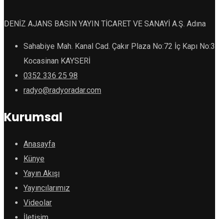
DENİZ AJANS BASIN YAYIN TİCARET VE SANAYİ A.Ş. Adına
Sahabiye Mah. Kanal Cad. Çakır Plaza No:72 İç Kapı No:3
Kocasinan KAYSERİ
0352 336 25 98
radyo@radyoradar.com
Kurumsal
Anasayfa
Künye
Yayın Akışı
Yayıncılarımız
Videolar
İletişim