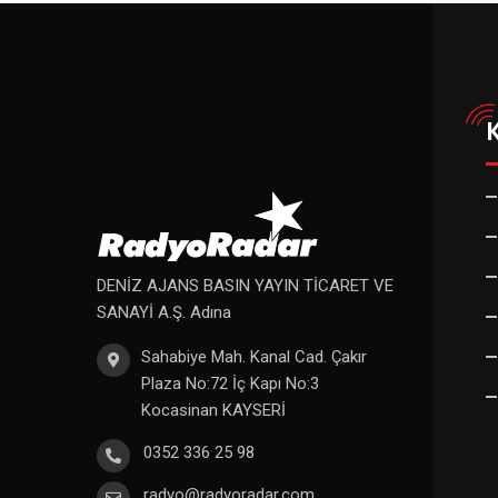
DENİZ AJANS BASIN YAYIN TİCARET VE
SANAYİ A.Ş. Adına
Sahabiye Mah. Kanal Cad. Çakır
Plaza No:72 İç Kapı No:3
Kocasinan KAYSERİ
0352 336 25 98
radyo@radyoradar.com